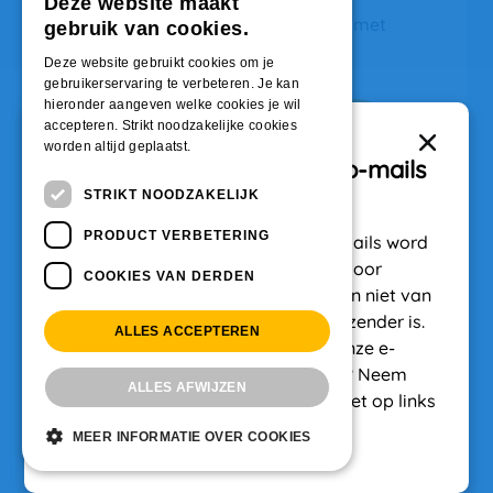
Deze website maakt
 als
Klik o
amsterdam.mijndak.nl! Log direct in met
gebruik van cookies.
or
de sta
jouw inloggegevens.
e
Deze website gebruikt cookies om je
gebruikerservaring te verbeteren. Je kan
hieronder aangeven welke cookies je wil
Bekijk het aanbod
accepteren. Strikt noodzakelijke cookies
worden altijd geplaatst.
Belangrijk: Pas op voor nep-mails
STRIKT NOODZAKELIJK
Er zijn op dit moment nep-mails 
PRODUCT VERBETERING
(phishingmails) in omloop. In deze mails word 
je gevraagd om verlengingskosten voor 
COOKIES VAN DERDEN
WoningNet te betalen. Deze mails zijn niet van 
ons. Controleer altijd goed wie de afzender is. 
ALLES ACCEPTEREN
Wij sturen ook nooit betaallinks in onze e-
mails. Twijfel je of een e-mail echt is? Neem 
ALLES AFWIJZEN
dan eerst contact met ons op. Klik niet op links 
en doe geen betaling.
MEER INFORMATIE OVER COOKIES